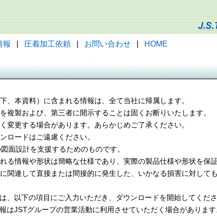
情報
|
圧着加工依頼
|
お問い合わせ
|
HOME
（以下、本資料）に含まれる情報は、全て当社に帰属します。
一部を複製および、第三者に開示することは固くお断りいたします。
告なく変更する場合があります。あらかじめご了承ください。
ウンロードはご遠慮ください。
様の図面設計を支援するためのものです。
れる情報や形状は簡略な仕様であり、実際の製品仕様や形状を保証
に関連して直接または間接的に発生した、いかなる損害に対しても
は、以下の項目にご入力いただき、ダウンロードを開始してくだ
報はJSTグループの営業活動に利用させていただく場合があります