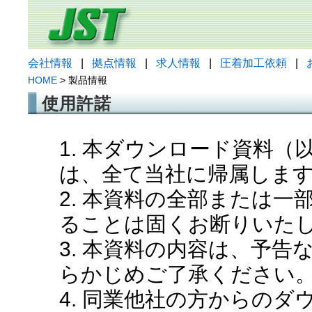
会社情報
|
拠点情報
|
求人情報
|
圧着加工依頼
|
HOME
> 製品情報
使用許諾
1. 本ダウンロード資料
は、全て当社に帰属しま
2. 本資料の全部または
ることは固くお断りいた
3. 本資料の内容は、予
らかじめご了承ください
4. 同業他社の方からの