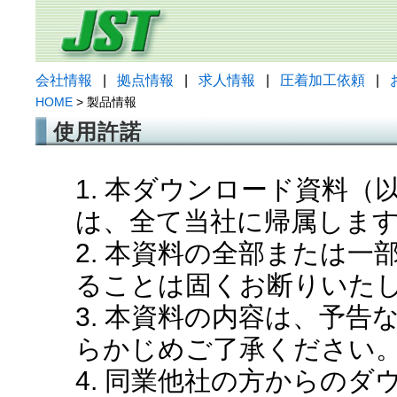
会社情報
|
拠点情報
|
求人情報
|
圧着加工依頼
|
HOME
> 製品情報
使用許諾
1. 本ダウンロード資料
は、全て当社に帰属しま
2. 本資料の全部または
ることは固くお断りいた
3. 本資料の内容は、予
らかじめご了承ください
4. 同業他社の方からの