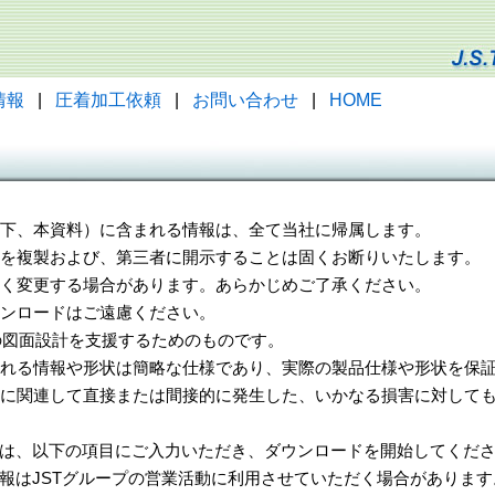
情報
|
圧着加工依頼
|
お問い合わせ
|
HOME
（以下、本資料）に含まれる情報は、全て当社に帰属します。
一部を複製および、第三者に開示することは固くお断りいたします。
告なく変更する場合があります。あらかじめご了承ください。
ウンロードはご遠慮ください。
様の図面設計を支援するためのものです。
れる情報や形状は簡略な仕様であり、実際の製品仕様や形状を保証
に関連して直接または間接的に発生した、いかなる損害に対しても
は、以下の項目にご入力いただき、ダウンロードを開始してくだ
報はJSTグループの営業活動に利用させていただく場合があります