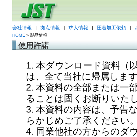
会社情報
|
拠点情報
|
求人情報
|
圧着加工依頼
|
HOME
> 製品情報
使用許諾
1. 本ダウンロード資料
は、全て当社に帰属しま
2. 本資料の全部または
ることは固くお断りいた
3. 本資料の内容は、予
らかじめご了承ください
4. 同業他社の方からの