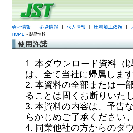
会社情報
|
拠点情報
|
求人情報
|
圧着加工依頼
|
HOME
> 製品情報
使用許諾
1. 本ダウンロード資料
は、全て当社に帰属しま
2. 本資料の全部または
ることは固くお断りいた
3. 本資料の内容は、予
らかじめご了承ください
4. 同業他社の方からの