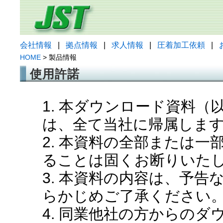
会社情報
|
拠点情報
|
求人情報
|
圧着加工依頼
|
HOME
> 製品情報
使用許諾
1. 本ダウンロード資料
は、全て当社に帰属しま
2. 本資料の全部または
ることは固くお断りいた
3. 本資料の内容は、予
らかじめご了承ください
4. 同業他社の方からの