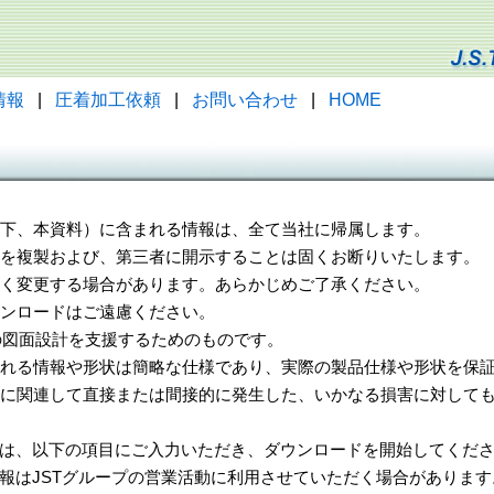
情報
|
圧着加工依頼
|
お問い合わせ
|
HOME
（以下、本資料）に含まれる情報は、全て当社に帰属します。
一部を複製および、第三者に開示することは固くお断りいたします。
告なく変更する場合があります。あらかじめご了承ください。
ウンロードはご遠慮ください。
様の図面設計を支援するためのものです。
れる情報や形状は簡略な仕様であり、実際の製品仕様や形状を保証
に関連して直接または間接的に発生した、いかなる損害に対しても
は、以下の項目にご入力いただき、ダウンロードを開始してくだ
報はJSTグループの営業活動に利用させていただく場合があります