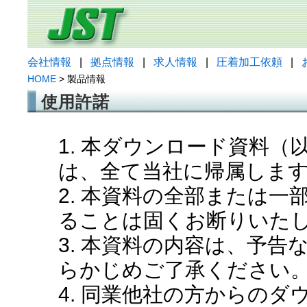
会社情報
|
拠点情報
|
求人情報
|
圧着加工依頼
|
HOME
> 製品情報
使用許諾
1. 本ダウンロード資料
は、全て当社に帰属しま
2. 本資料の全部または
ることは固くお断りいた
3. 本資料の内容は、予
らかじめご了承ください
4. 同業他社の方からの