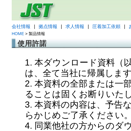
会社情報
|
拠点情報
|
求人情報
|
圧着加工依頼
|
HOME
> 製品情報
使用許諾
1. 本ダウンロード資料
は、全て当社に帰属しま
2. 本資料の全部または
ることは固くお断りいた
3. 本資料の内容は、予
らかじめご了承ください
4. 同業他社の方からの