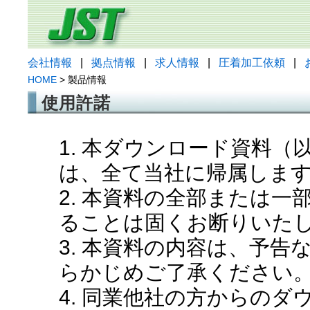
会社情報
|
拠点情報
|
求人情報
|
圧着加工依頼
|
HOME
> 製品情報
使用許諾
1. 本ダウンロード資料
は、全て当社に帰属しま
2. 本資料の全部または
ることは固くお断りいた
3. 本資料の内容は、予
らかじめご了承ください
4. 同業他社の方からの