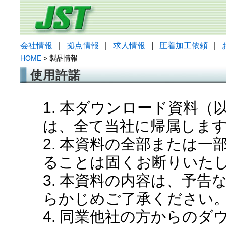
会社情報
|
拠点情報
|
求人情報
|
圧着加工依頼
|
HOME
> 製品情報
使用許諾
1. 本ダウンロード資料
は、全て当社に帰属しま
2. 本資料の全部または
ることは固くお断りいた
3. 本資料の内容は、予
らかじめご了承ください
4. 同業他社の方からの