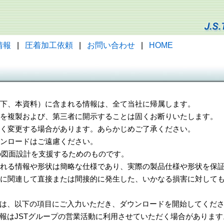
情報
|
圧着加工依頼
|
お問い合わせ
|
HOME
（以下、本資料）に含まれる情報は、全て当社に帰属します。
一部を複製および、第三者に開示することは固くお断りいたします。
告なく変更する場合があります。あらかじめご了承ください。
ウンロードはご遠慮ください。
様の図面設計を支援するためのものです。
れる情報や形状は簡略な仕様であり、実際の製品仕様や形状を保証
に関連して直接または間接的に発生した、いかなる損害に対しても
は、以下の項目にご入力いただき、ダウンロードを開始してくだ
報はJSTグループの営業活動に利用させていただく場合があります