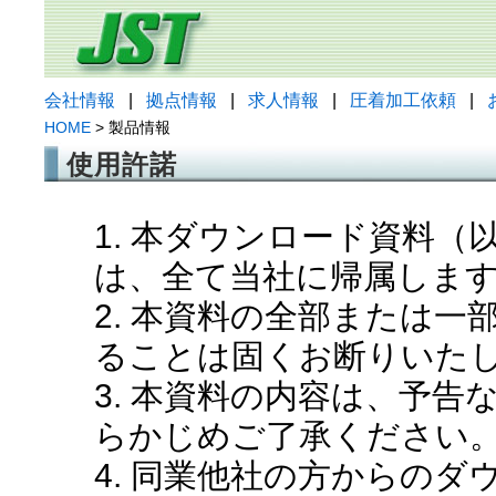
会社情報
|
拠点情報
|
求人情報
|
圧着加工依頼
|
HOME
> 製品情報
使用許諾
1. 本ダウンロード資料
は、全て当社に帰属しま
2. 本資料の全部または
ることは固くお断りいた
3. 本資料の内容は、予
らかじめご了承ください
4. 同業他社の方からの