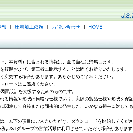
情報
|
圧着加工依頼
|
お問い合わせ
|
HOME
（以下、本資料）に含まれる情報は、全て当社に帰属します。
一部を複製および、第三者に開示することは固くお断りいたします。
告なく変更する場合があります。あらかじめご了承ください。
ウンロードはご遠慮ください。
様の図面設計を支援するためのものです。
れる情報や形状は簡略な仕様であり、実際の製品仕様や形状を保証
に関連して直接または間接的に発生した、いかなる損害に対しても
は、以下の項目にご入力いただき、ダウンロードを開始してくだ
報はJSTグループの営業活動に利用させていただく場合があります