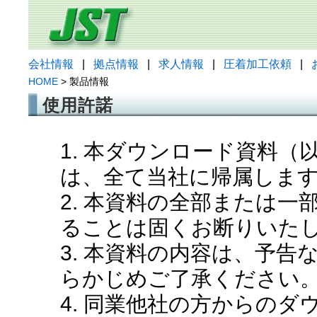
会社情報
|
拠点情報
|
求人情報
|
圧着加工依頼
|
HOME
> 製品情報
使用許諾
1. 本ダウンロード資料
は、全て当社に帰属しま
2. 本資料の全部または
ることは固くお断りいた
3. 本資料の内容は、予
らかじめご了承ください
4. 同業他社の方からの