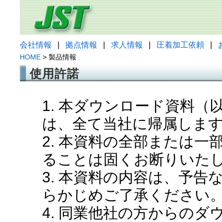
会社情報
|
拠点情報
|
求人情報
|
圧着加工依頼
|
HOME
> 製品情報
使用許諾
1. 本ダウンロード資料
は、全て当社に帰属しま
2. 本資料の全部または
ることは固くお断りいた
3. 本資料の内容は、予
らかじめご了承ください
4. 同業他社の方からの