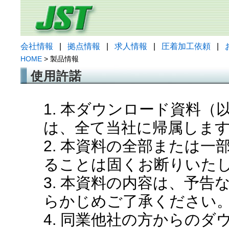
会社情報
|
拠点情報
|
求人情報
|
圧着加工依頼
|
HOME
> 製品情報
使用許諾
1. 本ダウンロード資料
は、全て当社に帰属しま
2. 本資料の全部または
ることは固くお断りいた
3. 本資料の内容は、予
らかじめご了承ください
4. 同業他社の方からの