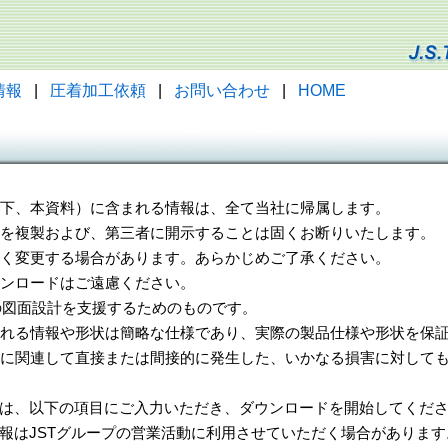
情報
|
圧着加工依頼
|
お問い合わせ
|
HOME
（以下、本資料）に含まれる情報は、全て当社に帰属します。
一部を複製および、第三者に開示することは固くお断りいたします。
告なく変更する場合があります。あらかじめご了承ください。
ウンロードはご遠慮ください。
様の図面設計を支援するためのものです。
れる情報や形状は簡略な仕様であり、実際の製品仕様や形状を保証
に関連して直接または間接的に発生した、いかなる損害に対しても
は、以下の項目にご入力いただき、ダウンロードを開始してくだ
報はJSTグループの営業活動に利用させていただく場合があります