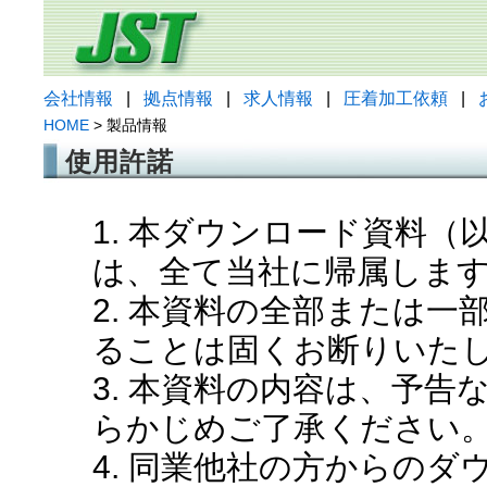
会社情報
|
拠点情報
|
求人情報
|
圧着加工依頼
|
HOME
> 製品情報
使用許諾
1. 本ダウンロード資料
は、全て当社に帰属しま
2. 本資料の全部または
ることは固くお断りいた
3. 本資料の内容は、予
らかじめご了承ください
4. 同業他社の方からの