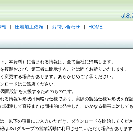
情報
|
圧着加工依頼
|
お問い合わせ
|
HOME
（以下、本資料）に含まれる情報は、全て当社に帰属します。
一部を複製および、第三者に開示することは固くお断りいたします。
告なく変更する場合があります。あらかじめご了承ください。
ウンロードはご遠慮ください。
様の図面設計を支援するためのものです。
れる情報や形状は簡略な仕様であり、実際の製品仕様や形状を保証
に関連して直接または間接的に発生した、いかなる損害に対しても
は、以下の項目にご入力いただき、ダウンロードを開始してくだ
報はJSTグループの営業活動に利用させていただく場合があります