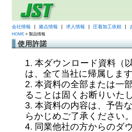
会社情報
|
拠点情報
|
求人情報
|
圧着加工依頼
|
HOME
> 製品情報
使用許諾
1. 本ダウンロード資料
は、全て当社に帰属しま
2. 本資料の全部または
ることは固くお断りいた
3. 本資料の内容は、予
らかじめご了承ください
4. 同業他社の方からの