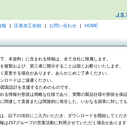
情報
|
圧着加工依頼
|
お問い合わせ
|
HOME
（以下、本資料）に含まれる情報は、全て当社に帰属します。
一部を複製および、第三者に開示することは固くお断りいたします。
告なく変更する場合があります。あらかじめご了承ください。
ウンロードはご遠慮ください。
様の図面設計を支援するためのものです。
れる情報や形状は簡略な仕様であり、実際の製品仕様や形状を保証
に関連して直接または間接的に発生した、いかなる損害に対しても
は、以下の項目にご入力いただき、ダウンロードを開始してくだ
報はJSTグループの営業活動に利用させていただく場合があります