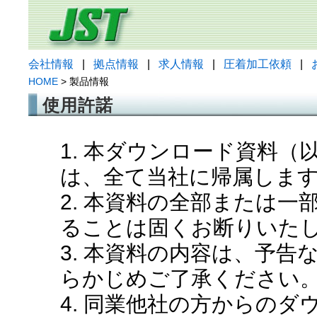
会社情報
|
拠点情報
|
求人情報
|
圧着加工依頼
|
HOME
> 製品情報
使用許諾
1. 本ダウンロード資料
は、全て当社に帰属しま
2. 本資料の全部または
ることは固くお断りいた
3. 本資料の内容は、予
らかじめご了承ください
4. 同業他社の方からの