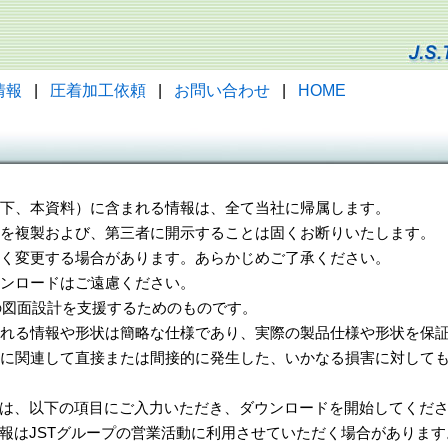
情報
|
圧着加工依頼
|
お問い合わせ
|
HOME
（以下、本資料）に含まれる情報は、全て当社に帰属します。
一部を複製および、第三者に開示することは固くお断りいたします。
告なく変更する場合があります。あらかじめご了承ください。
ウンロードはご遠慮ください。
様の図面設計を支援するためのものです。
れる情報や形状は簡略な仕様であり、実際の製品仕様や形状を保証
に関連して直接または間接的に発生した、いかなる損害に対しても
は、以下の項目にご入力いただき、ダウンロードを開始してくだ
報はJSTグループの営業活動に利用させていただく場合があります