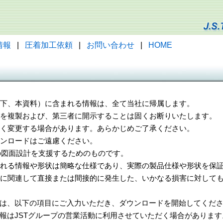
情報
|
圧着加工依頼
|
お問い合わせ
|
HOME
（以下、本資料）に含まれる情報は、全て当社に帰属します。
一部を複製および、第三者に開示することは固くお断りいたします。
告なく変更する場合があります。あらかじめご了承ください。
ウンロードはご遠慮ください。
様の図面設計を支援するためのものです。
れる情報や形状は簡略な仕様であり、実際の製品仕様や形状を保証
に関連して直接または間接的に発生した、いかなる損害に対しても
は、以下の項目にご入力いただき、ダウンロードを開始してくだ
報はJSTグループの営業活動に利用させていただく場合があります