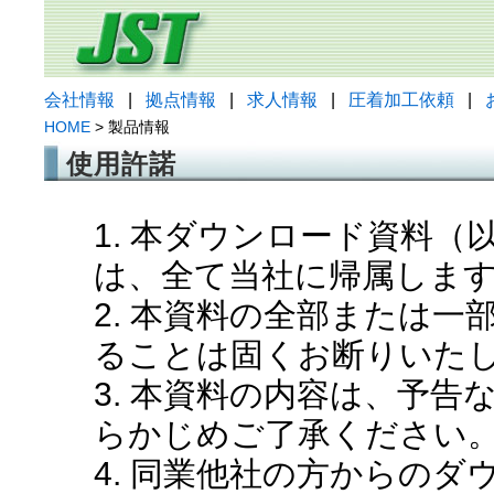
会社情報
|
拠点情報
|
求人情報
|
圧着加工依頼
|
HOME
> 製品情報
使用許諾
1. 本ダウンロード資料
は、全て当社に帰属しま
2. 本資料の全部または
ることは固くお断りいた
3. 本資料の内容は、予
らかじめご了承ください
4. 同業他社の方からの