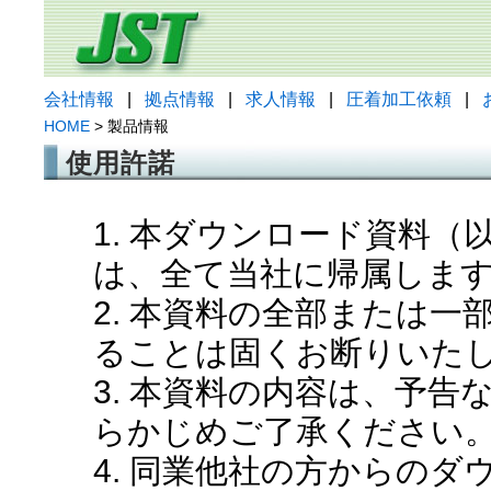
会社情報
|
拠点情報
|
求人情報
|
圧着加工依頼
|
HOME
> 製品情報
使用許諾
1. 本ダウンロード資料
は、全て当社に帰属しま
2. 本資料の全部または
ることは固くお断りいた
3. 本資料の内容は、予
らかじめご了承ください
4. 同業他社の方からの