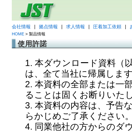
会社情報
|
拠点情報
|
求人情報
|
圧着加工依頼
|
HOME
> 製品情報
使用許諾
1. 本ダウンロード資料
は、全て当社に帰属しま
2. 本資料の全部または
ることは固くお断りいた
3. 本資料の内容は、予
らかじめご了承ください
4. 同業他社の方からの