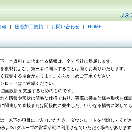
情報
|
圧着加工依頼
|
お問い合わせ
|
HOME
（以下、本資料）に含まれる情報は、全て当社に帰属します。
一部を複製および、第三者に開示することは固くお断りいたします。
告なく変更する場合があります。あらかじめご了承ください。
ウンロードはご遠慮ください。
様の図面設計を支援するためのものです。
れる情報や形状は簡略な仕様であり、実際の製品仕様や形状を保証
に関連して直接または間接的に発生した、いかなる損害に対しても
は、以下の項目にご入力いただき、ダウンロードを開始してくだ
報はJSTグループの営業活動に利用させていただく場合があります