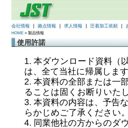
会社情報
|
拠点情報
|
求人情報
|
圧着加工依頼
|
HOME
> 製品情報
使用許諾
1. 本ダウンロード資料
は、全て当社に帰属しま
2. 本資料の全部または
ることは固くお断りいた
3. 本資料の内容は、予
らかじめご了承ください
4. 同業他社の方からの