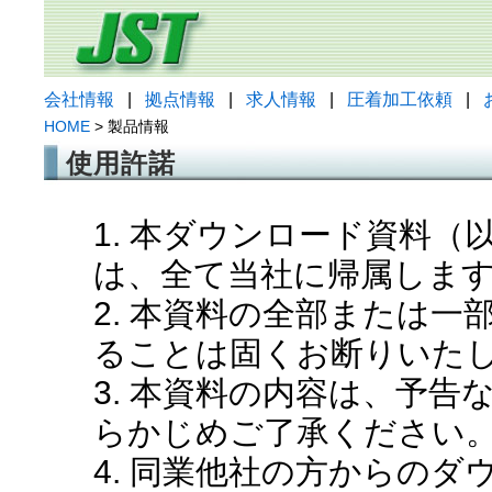
会社情報
|
拠点情報
|
求人情報
|
圧着加工依頼
|
HOME
> 製品情報
使用許諾
1. 本ダウンロード資料
は、全て当社に帰属しま
2. 本資料の全部または
ることは固くお断りいた
3. 本資料の内容は、予
らかじめご了承ください
4. 同業他社の方からの