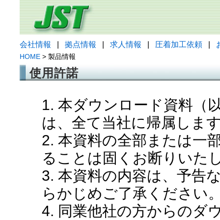
会社情報
|
拠点情報
|
求人情報
|
圧着加工依頼
|
HOME
> 製品情報
使用許諾
1. 本ダウンロード資料
は、全て当社に帰属しま
2. 本資料の全部または
ることは固くお断りいた
3. 本資料の内容は、予
らかじめご了承ください
4. 同業他社の方からの