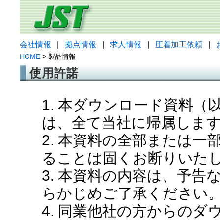
会社情報
|
拠点情報
|
求人情報
|
圧着加工依頼
|
HOME
> 製品情報
使用許諾
1. 本ダウンロード資料
は、全て当社に帰属しま
2. 本資料の全部または
ることは固くお断りいた
3. 本資料の内容は、予
らかじめご了承ください
4. 同業他社の方からの