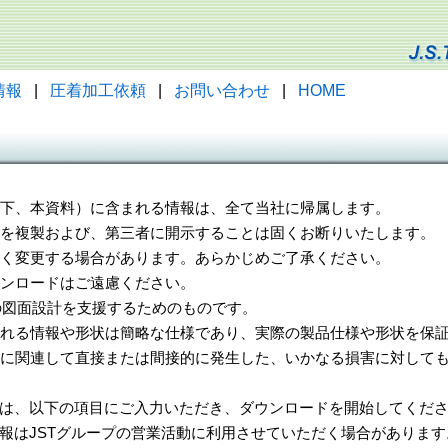
情報
|
圧着加工依頼
|
お問い合わせ
|
HOME
（以下、本資料）に含まれる情報は、全て当社に帰属します。
一部を複製および、第三者に開示することは固くお断りいたします。
告なく変更する場合があります。あらかじめご了承ください。
ウンロードはご遠慮ください。
様の図面設計を支援するためのものです。
れる情報や形状は簡略な仕様であり、実際の製品仕様や形状を保証
に関連して直接または間接的に発生した、いかなる損害に対しても
は、以下の項目にご入力いただき、ダウンロードを開始してくだ
報はJSTグループの営業活動に利用させていただく場合があります