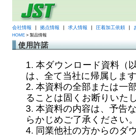
会社情報
|
拠点情報
|
求人情報
|
圧着加工依頼
|
HOME
> 製品情報
使用許諾
1. 本ダウンロード資料
は、全て当社に帰属しま
2. 本資料の全部または
ることは固くお断りいた
3. 本資料の内容は、予
らかじめご了承ください
4. 同業他社の方からの