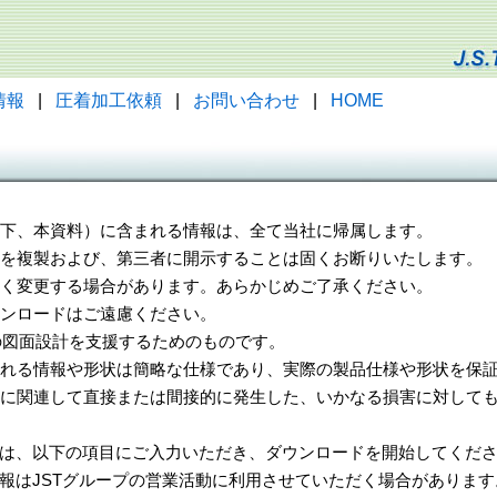
情報
|
圧着加工依頼
|
お問い合わせ
|
HOME
（以下、本資料）に含まれる情報は、全て当社に帰属します。
一部を複製および、第三者に開示することは固くお断りいたします。
告なく変更する場合があります。あらかじめご了承ください。
ウンロードはご遠慮ください。
様の図面設計を支援するためのものです。
れる情報や形状は簡略な仕様であり、実際の製品仕様や形状を保証
に関連して直接または間接的に発生した、いかなる損害に対しても
は、以下の項目にご入力いただき、ダウンロードを開始してくだ
報はJSTグループの営業活動に利用させていただく場合があります