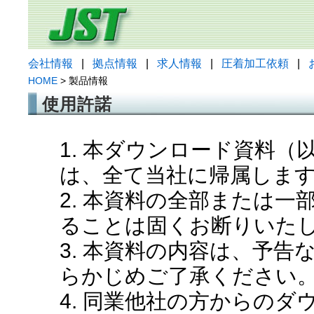
会社情報
|
拠点情報
|
求人情報
|
圧着加工依頼
|
HOME
> 製品情報
使用許諾
1. 本ダウンロード資料
は、全て当社に帰属しま
2. 本資料の全部または
ることは固くお断りいた
3. 本資料の内容は、予
らかじめご了承ください
4. 同業他社の方からの