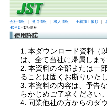
会社情報
|
拠点情報
|
求人情報
|
圧着加工依頼
|
HOME
> 製品情報
使用許諾
1. 本ダウンロード資料
は、全て当社に帰属しま
2. 本資料の全部または
ることは固くお断りいた
3. 本資料の内容は、予
らかじめご了承ください
4. 同業他社の方からの