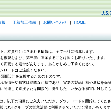
情報
|
圧着加工依頼
|
お問い合わせ
|
HOME
（以下、本資料）に含まれる情報は、全て当社に帰属します。
一部を複製および、第三者に開示することは固くお断りいたします。
告なく変更する場合があります。あらかじめご了承ください。
ウンロードはご遠慮ください。
様の図面設計を支援するためのものです。
れる情報や形状は簡略な仕様であり、実際の製品仕様や形状を保証
に関連して直接または間接的に発生した、いかなる損害に対しても
は、以下の項目にご入力いただき、ダウンロードを開始してくだ
報はJSTグループの営業活動に利用させていただく場合があります