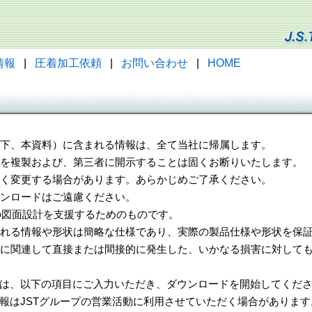
情報
|
圧着加工依頼
|
お問い合わせ
|
HOME
（以下、本資料）に含まれる情報は、全て当社に帰属します。
一部を複製および、第三者に開示することは固くお断りいたします。
告なく変更する場合があります。あらかじめご了承ください。
ウンロードはご遠慮ください。
様の図面設計を支援するためのものです。
れる情報や形状は簡略な仕様であり、実際の製品仕様や形状を保証
に関連して直接または間接的に発生した、いかなる損害に対しても
は、以下の項目にご入力いただき、ダウンロードを開始してくだ
報はJSTグループの営業活動に利用させていただく場合があります