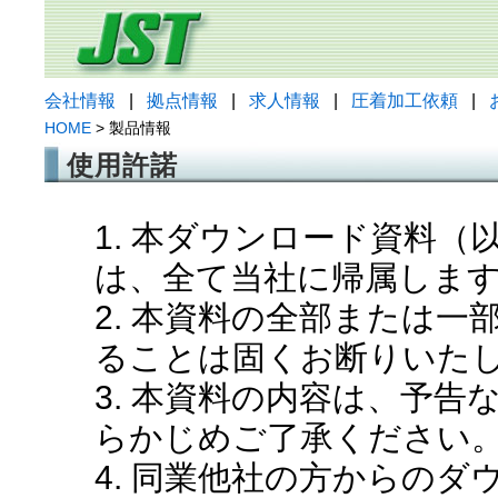
会社情報
|
拠点情報
|
求人情報
|
圧着加工依頼
|
HOME
> 製品情報
使用許諾
1. 本ダウンロード資料
は、全て当社に帰属しま
2. 本資料の全部または
ることは固くお断りいた
3. 本資料の内容は、予
らかじめご了承ください
4. 同業他社の方からの