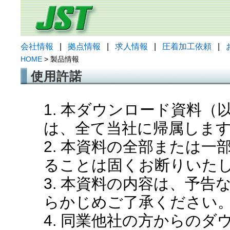
会社情報
|
拠点情報
|
求人情報
|
圧着加工依頼
|
HOME
> 製品情報
使用許諾
1. 本ダウンロード資料
は、全て当社に帰属しま
2. 本資料の全部または
ることは固くお断りいた
3. 本資料の内容は、予
らかじめご了承ください
4. 同業他社の方からの