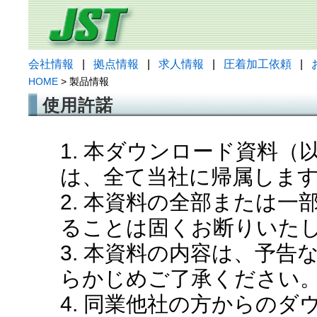
会社情報
|
拠点情報
|
求人情報
|
圧着加工依頼
|
HOME
> 製品情報
使用許諾
1. 本ダウンロード資料
は、全て当社に帰属しま
2. 本資料の全部または
ることは固くお断りいた
3. 本資料の内容は、予
らかじめご了承ください
4. 同業他社の方からの