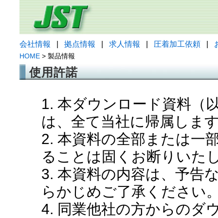
会社情報
|
拠点情報
|
求人情報
|
圧着加工依頼
|
HOME
> 製品情報
使用許諾
1. 本ダウンロード資料
は、全て当社に帰属しま
2. 本資料の全部または
ることは固くお断りいた
3. 本資料の内容は、予
らかじめご了承ください
4. 同業他社の方からの