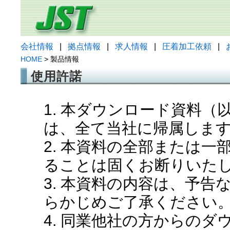
会社情報
|
拠点情報
|
求人情報
|
圧着加工依頼
|
HOME
> 製品情報
使用許諾
1. 本ダウンロード資料
は、全て当社に帰属しま
2. 本資料の全部または
ることは固くお断りいた
3. 本資料の内容は、予
らかじめご了承ください
4. 同業他社の方からの