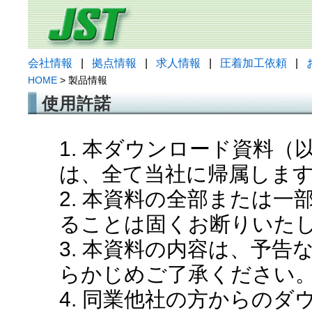
会社情報
|
拠点情報
|
求人情報
|
圧着加工依頼
|
HOME
> 製品情報
使用許諾
1. 本ダウンロード資料
は、全て当社に帰属しま
2. 本資料の全部または
ることは固くお断りいた
3. 本資料の内容は、予
らかじめご了承ください
4. 同業他社の方からの