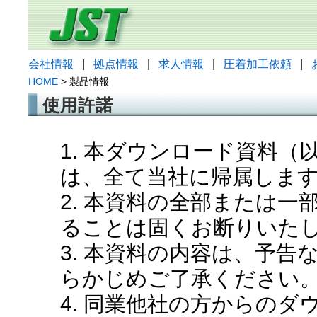
会社情報
|
拠点情報
|
求人情報
|
圧着加工依頼
|
HOME
> 製品情報
使用許諾
1. 本ダウンロード資料
は、全て当社に帰属しま
2. 本資料の全部または
ることは固くお断りいた
3. 本資料の内容は、予
らかじめご了承ください
4. 同業他社の方からの