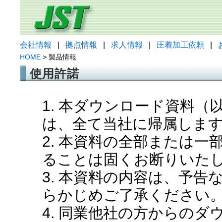
会社情報
|
拠点情報
|
求人情報
|
圧着加工依頼
|
HOME
> 製品情報
使用許諾
1. 本ダウンロード資料
は、全て当社に帰属しま
2. 本資料の全部または
ることは固くお断りいた
3. 本資料の内容は、予
らかじめご了承ください
4. 同業他社の方からの