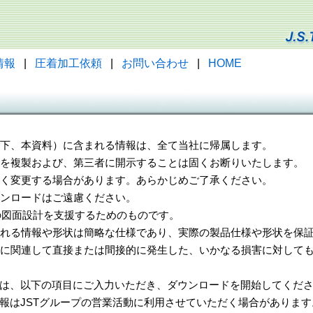
情報
|
圧着加工依頼
|
お問い合わせ
|
HOME
（以下、本資料）に含まれる情報は、全て当社に帰属します。
一部を複製および、第三者に開示することは固くお断りいたします。
告なく変更する場合があります。あらかじめご了承ください。
ウンロードはご遠慮ください。
様の図面設計を支援するためのものです。
れる情報や形状は簡略な仕様であり、実際の製品仕様や形状を保証
に関連して直接または間接的に発生した、いかなる損害に対しても
は、以下の項目にご入力いただき、ダウンロードを開始してくだ
報はJSTグループの営業活動に利用させていただく場合があります